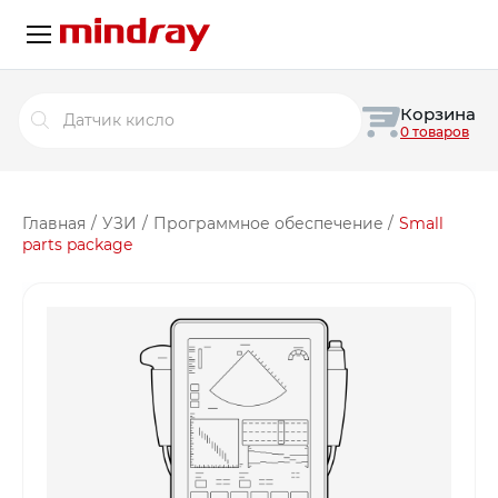
Поиск
Корзина
товаров
0 товаров
Главная
/
УЗИ
/
Программное обеспечение
/
Small
parts package