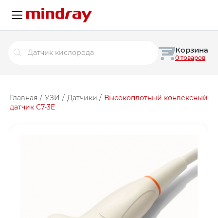
Поиск
Корзина
товаров
0 товаров
Главная
/
УЗИ
/
Датчики
/
Высокоплотный конвексный
датчик С7-3E