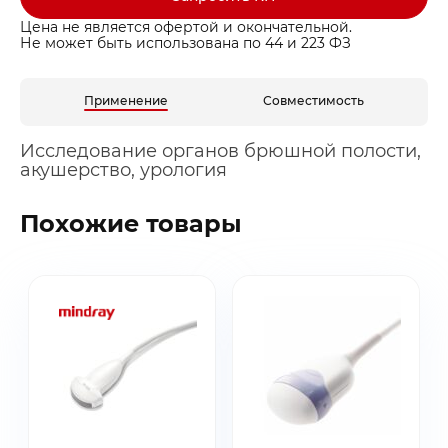
Цена не является офертой и окончательной.
Не может быть использована по 44 и 223 ФЗ
Применение
Совместимость
Исследование органов брюшной полости,
акушерство, урология
Похожие товары
Заказать звонок
Быстрая покупка
Выбранные товары
Оставьте ваши контакты ниже и
Оставьте ваши контакты ниже и
Спасибо за обращение!
Спасибо за заявку!
мы подготовим для вас
мы подготовим для вас
Ваша корзина пуста
Ваше КП скоро будет доставлено на почту
Мы скоро с вами свяжемся
Перейдите в каталог и добавьте товар в корзину