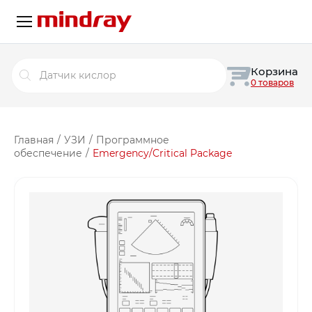
Поиск
Корзина
товаров
0 товаров
Главная
/
УЗИ
/
Программное
обеспечение
/
Emergency/Critical Package