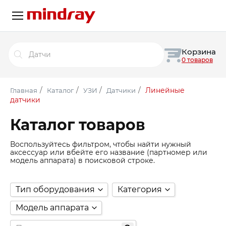
Поиск
Корзина
товаров
0 товаров
/
/
/
/
Линейные
Главная
Каталог
УЗИ
Датчики
датчики
Каталог товаров
Воспользуйтесь фильтром, чтобы найти нужный
аксессуар или вбейте его название (партномер или
модель аппарата) в поисковой строке.
Тип оборудования
Категория
Модель аппарата
Хирургия
(187)
Хирургия
(187)
Аккумуляторы
(7)
Базовые каркасы и сек