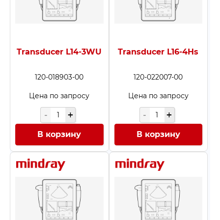
Конвексные датчики
(71)
Микроконвексные датч
Линейные датчики
(79)
Матричные датчики
(17)
Transducer L14-3WU
Transducer L16-4Hs
Монокристаллические 
120-018903-00
120-022007-00
Секторные фазированн
Внутриполостные датч
Цена по запросу
Цена по запросу
Карандашные датчики
(
Ректальные датчики УЗ
В корзину
В корзину
Чреспищеводные датчи
Запасные части и ком