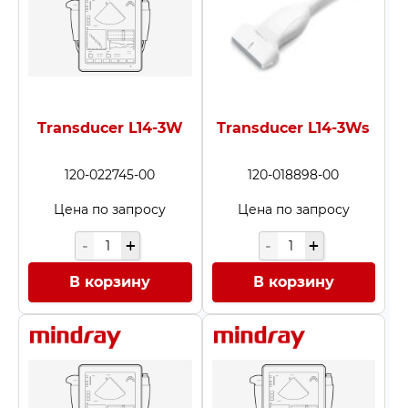
Крепеж и держатели
(4)
Основные комплектую
Прочие принадлежнос
Расходные материалы
(
Transducer L14-3W
Transducer L14-3Ws
Чистящие и уходовые с
УЗИ
(2530)
120-022745-00
120-018898-00
Биопсийные насадки д
Цена по запросу
Цена по запросу
ультразвукового датчик
Платы
(34)
Программное обеспеч
В корзину
В корзину
Датчики
(279)
3D датчики
(6)
Биплановые датчики
(4)
Секторные фазированн