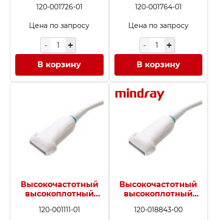
L14-6NE
L14-6WE
120-001726-01
120-001764-01
Цена по запросу
Цена по запросу
В корзину
В корзину
Высокочастотный
Высокочастотный
высокоплотный
высокоплотный
линейный датчик
линейный датчик
120-001111-01
120-018843-00
L14-6Ns
L14-6Ns (MX7)