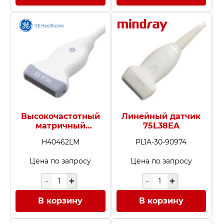
Получить КП
персональных данных
Получить КП
Высокочастотный
Линейный датчик
матричный
75L38EA
линейный датчик
H40462LM
PL1A-30-90974
ML6-15-RS
Цена по запросу
Цена по запросу
В корзину
В корзину