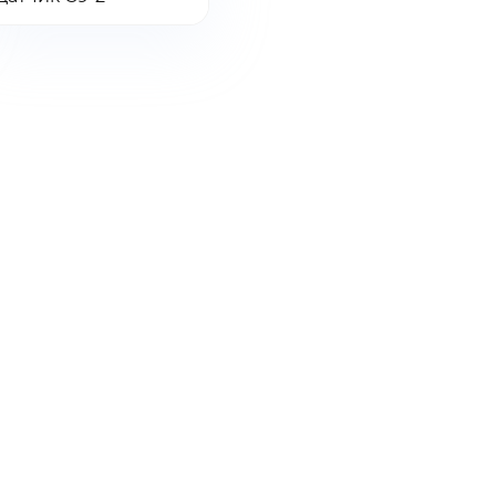
Конвексный
монокристаллический
датчик
C9-
2