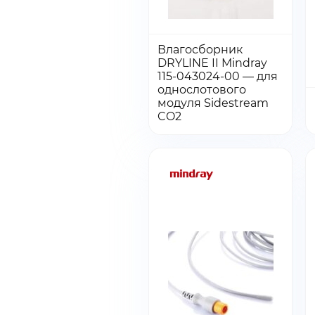
Влагосборник
DRYLINE II Mindray
115-043024-00 — для
Количество:
Количество
однослотового
Добавить в заказ
модуля Sidestream
товара
Перейти
CO2
Влагосборник
DRYLINE
II
Mindray
115-
043024-
00
—
для
однослотового
модуля
Sidestream
CO2