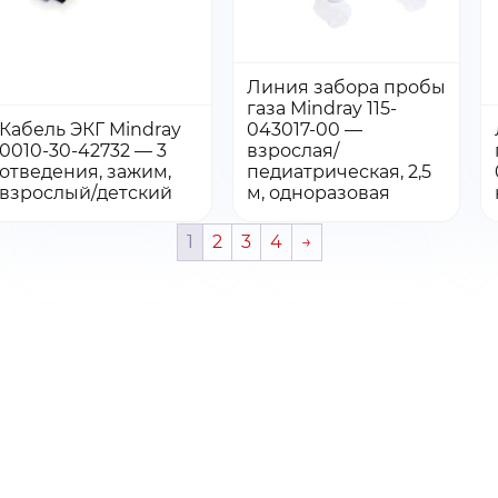
ых данных
 КП
Линия забора пробы
газа Mindray 115-
Кабель ЭКГ Mindray
043017-00 —
Количество:
Количество:
Количество
Количество
0010-30-42732 — 3
взрослая/
Добавить в заказ
Добавить в заказ
отведения, зажим,
педиатрическая, 2,5
товара
товара
Перейти
Перейти
взрослый/детский
м, одноразовая
Кабель
Линия
ЭКГ
забора
1
2
3
4
→
Mindray
пробы
0010-
газа
30-
Mindray
42732
115-
—
043017-
3
00
отведения,
—
зажим,
взрослая/
взрослый/
педиатрическа
детский
2,5
м,